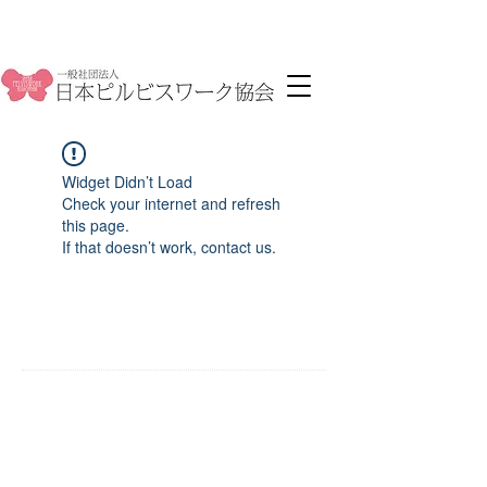
Widget Didn’t Load
Check your internet and refresh
this page.
If that doesn’t work, contact us.
TEL
03-6693-3379
月－金
10：00－18：00
​MAIL