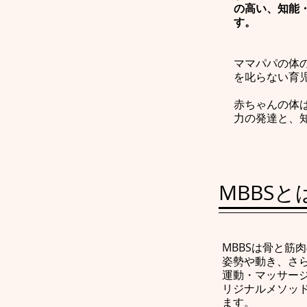
の高い、知能
す。
ママパパの体
を叱らない育
赤ちゃんの体
力の発達と、
MBBSと
MBBSは骨と筋
姿勢や動き、さ
運動・マッサー
リジナルメソッ
ます。