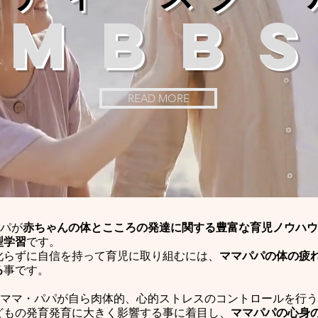
​MBBS
READ MORE
パパが
赤ちゃんの体とこころの発達に関する豊富な育児ノウハウ
型学習
です。
叱らずに自信を持って育児に取り組むには、
ママパパの体の疲
る
事です。
くのママ・パパが自ら肉体的、心的ストレスのコントロールを行
どもの発育発育に大きく影響する事に着目し、
ママパパの心身