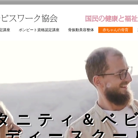
定講座
ボンビート資格認定講座
骨振動美容整体
赤ちゃんの骨育
タニティ＆ベ
ボディースクー