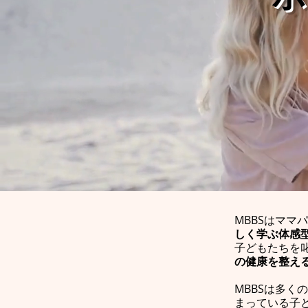
MBBSはママ
しく学ぶ体感
子どもたちを
の健康を整え
MBBSは多
まっている子