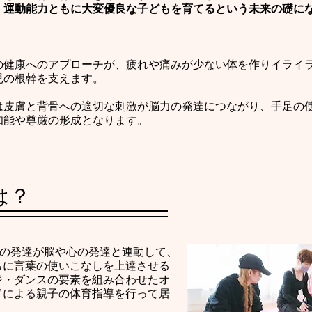
・運動能力ともに大変優良な子どもを育てるという未来の礎に
の健康へのアプローチが、疲れや痛みが少ない体を作りイライ
児の根幹を支えます。
は皮膚と背骨への適切な刺激が脳力の発達につながり、手足の
知能や尊厳の形成となります。
は？
肉の発達が脳や心の発達と連動して、
らに言葉の使いこなしを上達させる
ジ・ダンスの要素を組み合わせたオ
ドによる親子の体育指導を行って居