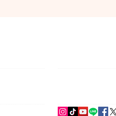
​MAIL
jimukyoku@japan-pelviswork.jp
CONNECT​
WITH US:​​
木ビル3階