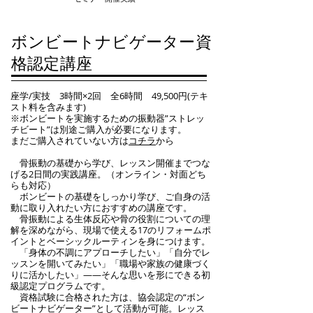
ボンビートナビゲーター資
格認定講座
座学/実技 3時間×2回 全6時間 49,500円(テキ
スト料を含みます)
※ボンビートを実施するための振動器”ストレッ
チビート”は別途ご購入が必要になります。
まだご購入されていない方は
コチラ
から
骨振動の基礎から学び、レッスン開催までつな
げる2日間の実践講座。（オンライン・対面どち
らも対応）
ボンビートの基礎をしっかり学び、ご自身の活
動に取り入れたい方におすすめの講座です。
骨振動による生体反応や骨の役割についての理
解を深めながら、現場で使える17のリフォームポ
イントとベーシックルーティンを身につけます。
「身体の不調にアプローチしたい」「自分でレ
ッスンを開いてみたい」「職場や家族の健康づく
りに活かしたい」——そんな思いを形にできる初
級認定プログラムです。
資格試験に合格された方は、協会認定の“ボン
ビートナビゲーター”として活動が可能。レッス