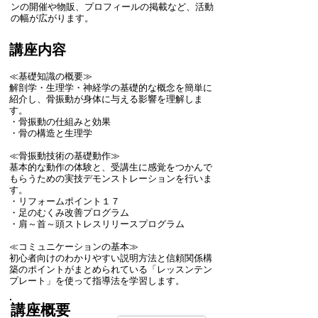
ンの開催や物販、プロフィールの掲載など、活動
の幅が広がります。
講座内容
≪基礎知識の概要≫
解剖学・生理学・神経学の基礎的な概念を簡単に
紹介し、骨振動が身体に与える影響を理解しま
す。
・骨振動の仕組みと効果
・骨の構造と生理学
≪骨振動技術の基礎動作≫
基本的な動作の体験と、受講生に感覚をつかんで
もらうための実技デモンストレーションを行いま
す。
・リフォームポイント１７
・足のむくみ改善プログラム
​・肩～首～頭ストレスリリースプログラム
≪コミュニケーションの基本≫
初心者向けのわかりやすい説明方法と信頼関係構
築のポイントがまとめられている「レッスンテン
プレート」を使って指導法を学習します。
講座概要