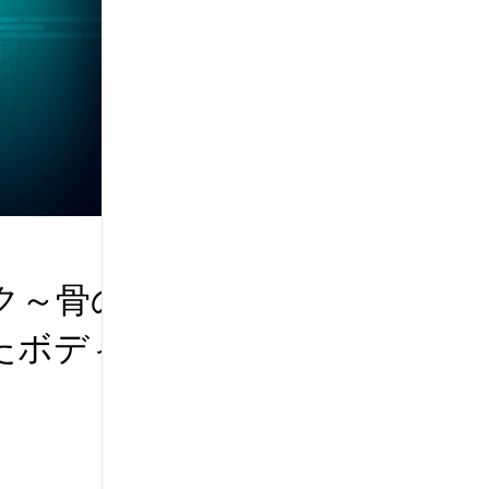
ク～骨の
たボディ