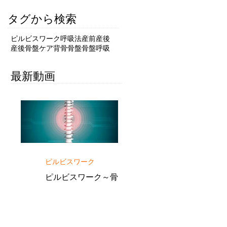
タグから検索
ピルビスワーク
呼吸法
産前
産後
産後骨盤ケア
背骨
骨盤
骨盤呼吸
最新動画
ピルビスワーク
ピルビスワーク～骨の連動
を重視したボディワーク～