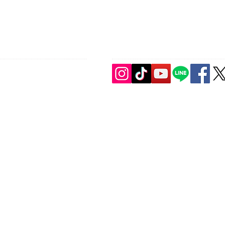
jimukyoku@japan-pelviswork.jp
CONNECT​
WITH US:​​
木ビル3階
701
ム
/
ピルビスワークとは
/
資格認定制度
/
直営サロン
/
福利厚生事業
合わせ
/
会員規約
/
施設利用規約
/
特定商取引法
/
プライバシーポリシー
pyright © Japan Pelviswork Association. All Rights Reserved.