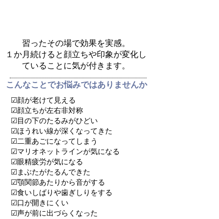
セルフ調整法を学ぶ
オンラインレッスン
習ったその場で効果を実感。
１か月続けると顔立ちや印象が変化し
ていることに気が付きます。
こんなことでお悩みではありませんか
☑顔が老けて見える
☑顔立ちが左右非対称
☑目の下のたるみがひどい
☑ほうれい線が深くなってきた
​☑二重あごになってしまう
☑マリオネットラインが気になる
☑眼精疲労が気になる
☑まぶたがたるんできた
☑顎関節あたりから音がする
☑食いしばりや歯ぎしりをする
☑口が開きにくい
☑声が前に出づらくなった