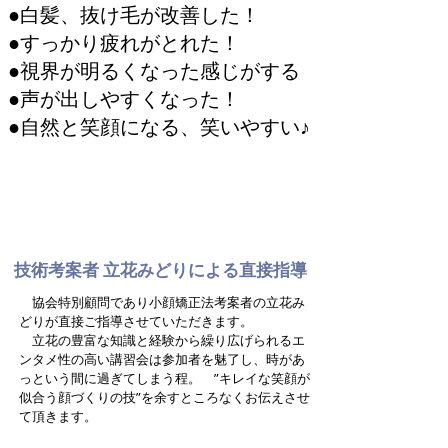
●白髪、抜け毛が改善した！
●すっかり疲れがとれた！
●視界が明るくなった感じがする
●声が出しやすくなった！
●自然と笑顔になる、笑いやすい♪
講座詳細・お申込み
技術考案者 立花みどりによる直接指導
協会特別顧問であり小顔矯正法考案者の立花み
どりが直接ご指導させていただきます。
立花の豊富な知識と経験から繰り広げられるエ
ンタメ性の高い講習会は参加者を魅了し、時があ
っという間に過ぎてしまう程。 ”キレイな笑顔が
似合う顔づくりの技”を余すところなくお伝えさせ
て頂きます。