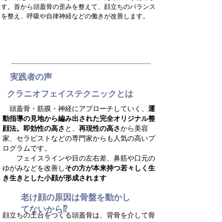
す。首から頭蓋骨の歪みを整えて、顔立ちのバランス
を整え、呼吸や自律神経などの働きが改善します。
講座詳細・お申込み
​実践者の声
クラニオフェイステクニックとは
頭蓋骨・筋膜・神経にアプローチしていく、
運
動指導の見地から編み出された完全オリジナル
整
顔
法
。
即効性の高さ
と、
再現性の高さ
から美容
家、セラピストなどの専門家からも人気の高いプ
ログラムです。
フェイスラインや目の左右差、鼻筋や口元の
ゆがみなどを改善し
その方が本来持つ若々しく生
き生きとした小顔が形成されます
老け顔の原因は骨盤を動かし
てないから
⁉
顔立ちの土台をつくる頭蓋骨は、背骨を介して骨