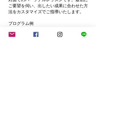
ご要望を伺い、出したい成果に合わせた方
法をカスタマイズでご指導いたします。
プログラム例
・頭蓋骨の解剖生理学とトリートメントテ
クニック
・簡単で成果が高い肩と首のトリートメン
ト方法
・
明日から実践できる首肩サロンプログラ
ム
実技演習ロールプレイ
場所
​恵比寿